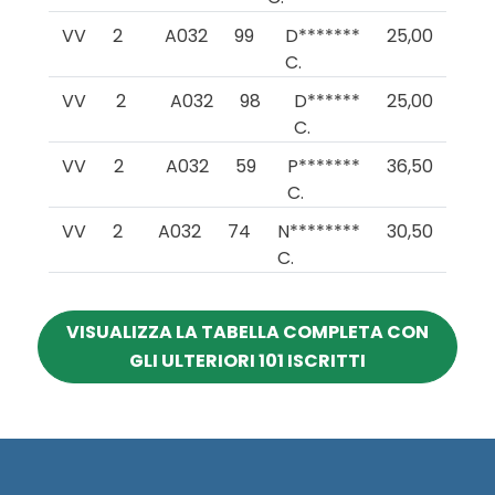
VV
2
A032
99
D*******
25,00
C.
VV
2
A032
98
D******
25,00
C.
VV
2
A032
59
P*******
36,50
C.
VV
2
A032
74
N********
30,50
C.
VISUALIZZA LA TABELLA COMPLETA CON
GLI ULTERIORI 101 ISCRITTI