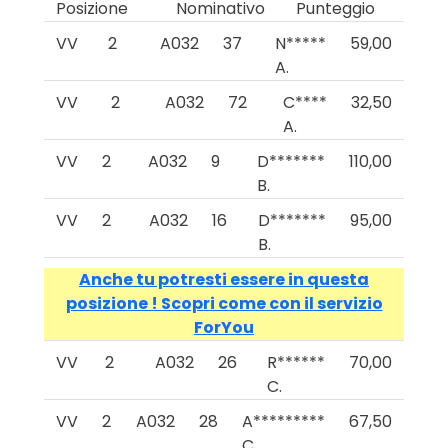
Posizione
Nominativo
Punteggio
VV
2
A032
37
N*****
59,00
A.
VV
2
A032
72
C****
32,50
A.
VV
2
A032
9
D*******
110,00
B.
VV
2
A032
16
D*******
95,00
B.
Anche tu potresti essere in questa
posizione ! Scopri come con il servizio
ForYou
VV
2
A032
26
R******
70,00
C.
VV
2
A032
28
A*********
67,50
C.