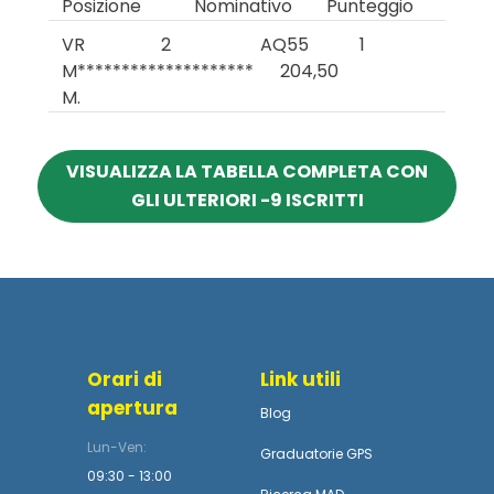
Posizione
Nominativo
Punteggio
VR
2
AQ55
1
M********************
204,50
M.
VISUALIZZA LA TABELLA COMPLETA CON
GLI ULTERIORI -9 ISCRITTI
Orari di
Link utili
apertura
Blog
Lun-Ven:
Graduatorie GPS
09:30 - 13:00