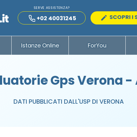
SERVE ASSISTENZA?
SCOPRI I 
+02 40031245
Istanze Online
ForYou
uatorie Gps Verona -
DATI PUBBLICATI DALL'USP DI VERONA