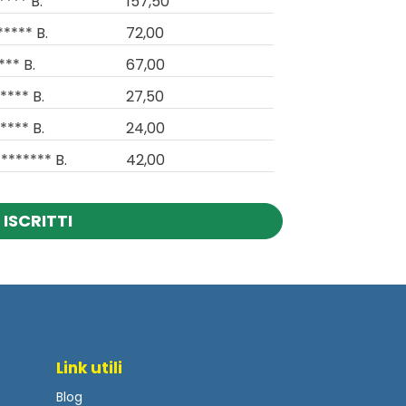
**** B.
157,50
***** B.
72,00
*** B.
67,00
**** B.
27,50
**** B.
24,00
******* B.
42,00
 ISCRITTI
Link utili
Blog