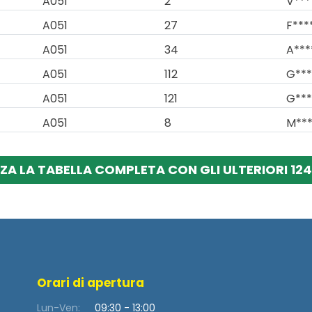
A051
2
V***
A051
27
F***
A051
34
A***
A051
112
G***
A051
121
G***
A051
8
M***
ZA LA TABELLA COMPLETA CON GLI ULTERIORI 124
Orari di apertura
Lun-Ven:
09:30 - 13:00