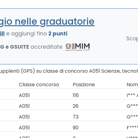
io nelle graduatorie
ll
e aggiungi fino
2 punti
Scop
NG e GSUITE
accreditate
Supplenti (GPS) su classe di concorso A051 Scienze, tecno
Classe concorso
Posizione
Nomi
A051
116
I*** 
A051
26
G***
A051
73
G***
A051
90
F***