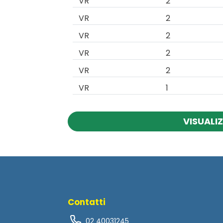
VR
2
VR
2
VR
2
VR
2
VR
2
VR
1
VISUALIZ
Contatti
02 40031245