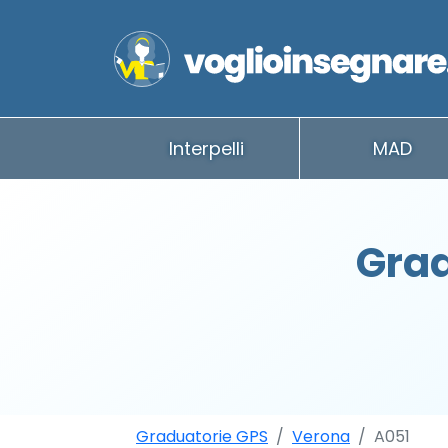
Interpelli
MAD
Grad
Graduatorie GPS
Verona
A051