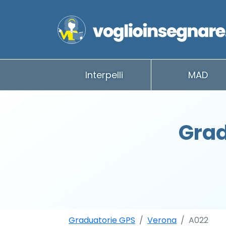
Interpelli
MAD
Grad
Graduatorie GPS
Verona
A022