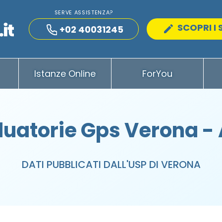
SERVE ASSISTENZA?
SCOPRI I 
+02 40031245
Istanze Online
ForYou
uatorie Gps Verona -
DATI PUBBLICATI DALL'USP DI VERONA