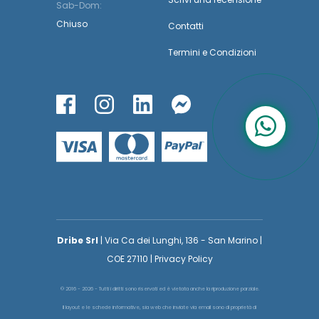
Sab-Dom:
Chiuso
Contatti
Termini
e
Condizioni
Dribe Srl
| Via Ca dei Lunghi, 136 - San Marino |
COE 27110 | Privacy Policy
© 2016 - 2026 - Tutti i diritti sono riservati ed è vietata anche la riproduzione parziale.
Il layout e le schede informative, sia web che inviate via email sono di proprietà di