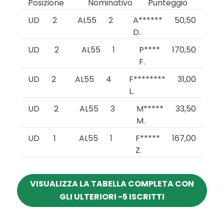
Posizione
Nominativo
Punteggio
UD
2
AL55
2
A******
50,50
D.
UD
2
AL55
1
P****
170,50
F.
UD
2
AL55
4
F********
31,00
L.
UD
2
AL55
3
M*****
33,50
M.
UD
1
AL55
1
F*****
167,00
Z.
VISUALIZZA LA TABELLA COMPLETA CON
GLI ULTERIORI -5 ISCRITTI