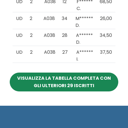
UD
2
A038
12
F******
68,50
C.
UD
2
A038
34
M******
26,00
D.
UD
2
A038
28
A******
34,50
D.
UD
2
A038
27
A******
37,50
I.
VISUALIZZA LA TABELLA COMPLETA CON
GLI ULTERIORI 29 ISCRITTI