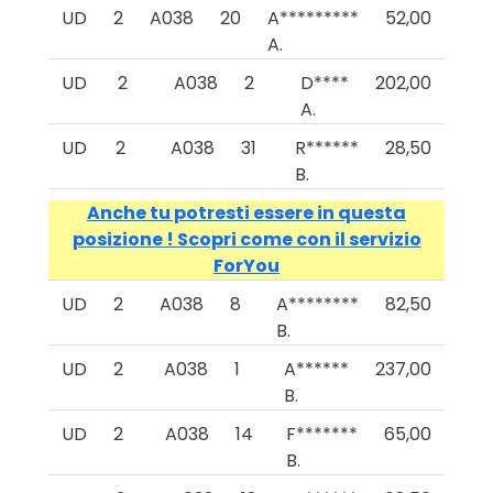
UD
2
A038
20
A*********
52,00
A.
UD
2
A038
2
D****
202,00
A.
UD
2
A038
31
R******
28,50
B.
Anche tu potresti essere in questa
posizione ! Scopri come con il servizio
ForYou
UD
2
A038
8
A********
82,50
B.
UD
2
A038
1
A******
237,00
B.
UD
2
A038
14
F*******
65,00
B.