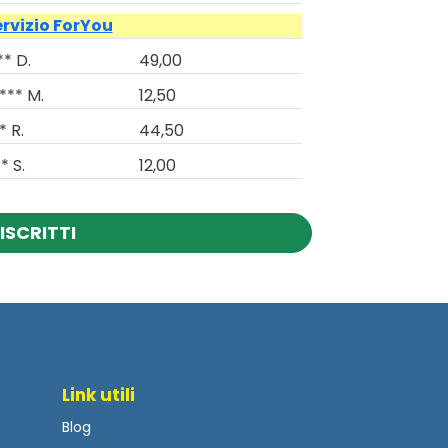
ervizio ForYou
** D.
49,00
*** M.
12,50
* R.
44,50
* S.
12,00
ISCRITTI
Link utili
Blog