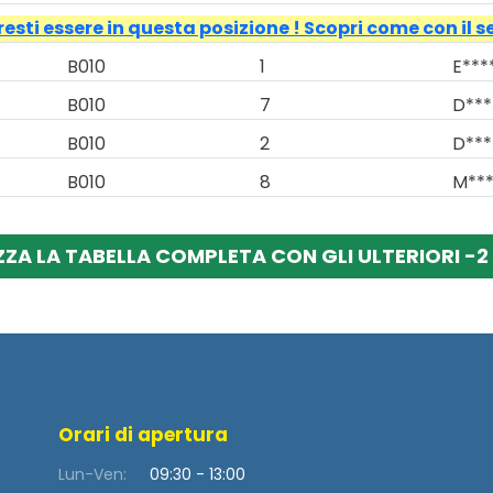
esti essere in questa posizione ! Scopri come con il s
B010
1
E***
B010
7
D***
B010
2
D***
B010
8
M***
ZZA LA TABELLA COMPLETA CON GLI ULTERIORI -2 
Orari di apertura
Lun-Ven:
09:30 - 13:00