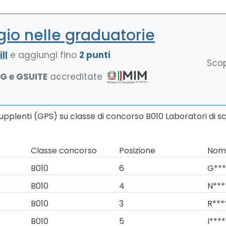
io nelle graduatorie
ll
e aggiungi fino
2 punti
Scop
NG e GSUITE
accreditate
upplenti (GPS) su classe di concorso B010 Laboratori di sc
Classe concorso
Posizione
Nomi
B010
6
G***
B010
4
N***
B010
3
R***
B010
5
I****