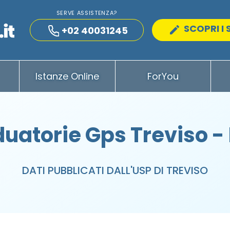
SERVE ASSISTENZA?
SCOPRI I 
+02 40031245
Istanze Online
ForYou
uatorie Gps Treviso -
DATI PUBBLICATI DALL'USP DI TREVISO