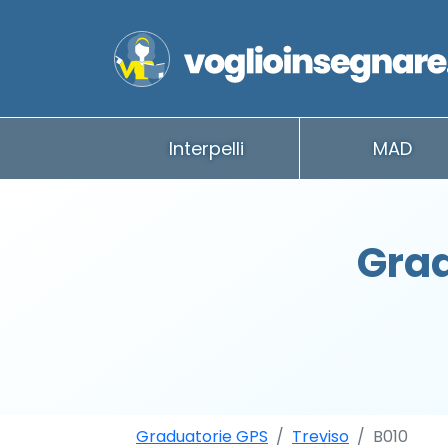
Interpelli
MAD
Grad
Graduatorie GPS
Treviso
B010