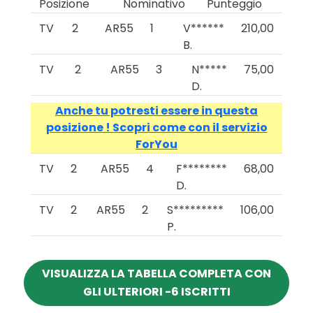
Posizione
Nominativo
Punteggio
TV
2
AR55
1
V******
210,00
B.
TV
2
AR55
3
N*****
75,00
D.
Anche tu potresti essere in questa
posizione ! Scopri come con il servizio
ForYou
TV
2
AR55
4
F********
68,00
D.
TV
2
AR55
2
S*********
106,00
P.
VISUALIZZA LA TABELLA COMPLETA CON
GLI ULTERIORI -6 ISCRITTI