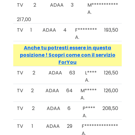
TV
2
ADAA
3
M***********
A.
217,00
TV
1
ADAA
4
F********
193,50
A.
Anche tu potresti essere in questa
posizione ! Scopri come con il servizio
ForYou
TV
2
ADAA
63
L****
126,50
A.
TV
2
ADAA
64
M*****
126,00
A.
TV
2
ADAA
6
P****
208,50
A.
TV
1
ADAA
29
F**************
A.