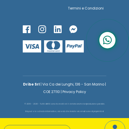
Termini
e
Condizioni
Dribe Srl
| Via Ca dei Lunghi, 136 - San Marino |
COE 27110 | Privacy Policy
© 2016 - 2026 - Tutti i diritti sono riservati ed è vietata anche la riproduzione parziale.
Il layout e le schede informative, sia web che inviate via email sono di proprietà di
voglioinsegnare.it pertanto è fatto assoluto divieto replicare o copiare parte del layout
e dei contenuti