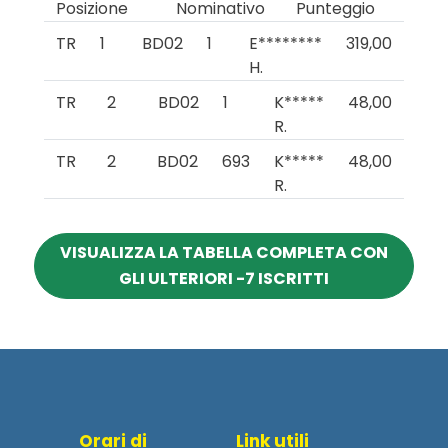
Posizione
Nominativo
Punteggio
TR
1
BD02
1
E********
319,00
H.
TR
2
BD02
1
K*****
48,00
R.
TR
2
BD02
693
K*****
48,00
R.
VISUALIZZA LA TABELLA COMPLETA CON
GLI ULTERIORI -7 ISCRITTI
Orari di
Link utili