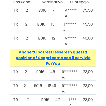
Posizione
Nominativo
Punteggio
TR
2
B016
7
A*****
75,50
A.
TR
2
B016
13
J******
45,50
A.
TR
2
B016
12
A*****
46,00
A.
Anche tu potresti essere in questa
posizione ! Scopri come con il servizio
ForYou
TR
2
B016
46
R*******
23,00
A.
TR
2
B016
1849
R*******
23,00
A.
TR
2
B016
47
L***
23,00
A.