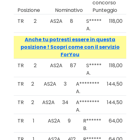
concorso
Posizione
Nominativo
Punteggio
TR
2
AS2A
8
S*****
118,00
A.
Anche tu potresti essere in questa
posizione ! Scopri come con il servizio
ForYou
TR
2
AS2A
87
S*****
118,00
A.
TR
2
AS2A
3
A********
144,50
A.
TR
2
AS2A
34
A********
144,50
A.
TR
1
AS2A
9
R******
64,00
B.
TR
1
AS2A
412
R******
64,00