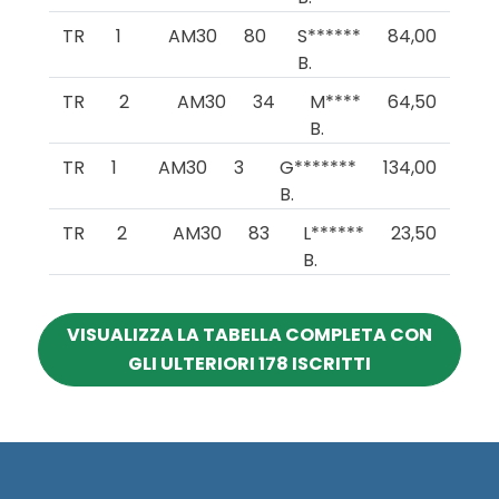
TR
1
AM30
80
S******
84,00
B.
TR
2
AM30
34
M****
64,50
B.
TR
1
AM30
3
G*******
134,00
B.
TR
2
AM30
83
L******
23,50
B.
VISUALIZZA LA TABELLA COMPLETA CON
GLI ULTERIORI 178 ISCRITTI