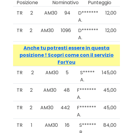
Posizione
Nominativo
Punteggio
TR
2
AM30
94
D*******
12,00
A.
TR
2
AM30
1096
D*******
12,00
A.
Anche tu potresti essere in questa
posizione ! Scopri come con il servizio
ForYou
TR
2
AM30
5
S*****
145,00
A.
TR
2
AM30
48
F*******
45,00
A.
TR
2
AM30
442
F*******
45,00
A.
TR
1
AM30
16
S******
84,00
B.