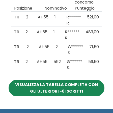
concorso
Posizione
Nominativo
Punteggio
TR
2
AH55
1
R******
521,00
R.
TR
2
AH55
1
R******
483,00
R.
TR
2
AH55
2
G******
71,50
S.
TR
2
AH55
552
G******
59,50
S.
VISUALIZZA LA TABELLA COMPLETA CON
GLI ULTERIORI -6 ISCRITTI