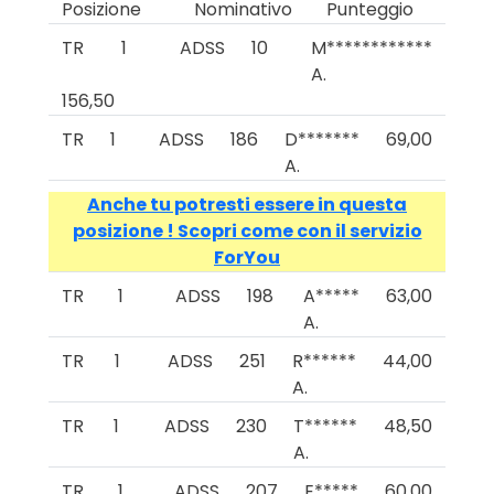
Posizione
Nominativo
Punteggio
TR
1
ADSS
10
M************
A.
156,50
TR
1
ADSS
186
D*******
69,00
A.
Anche tu potresti essere in questa
posizione ! Scopri come con il servizio
ForYou
TR
1
ADSS
198
A*****
63,00
A.
TR
1
ADSS
251
R******
44,00
A.
TR
1
ADSS
230
T******
48,50
A.
TR
1
ADSS
207
E*****
60,00