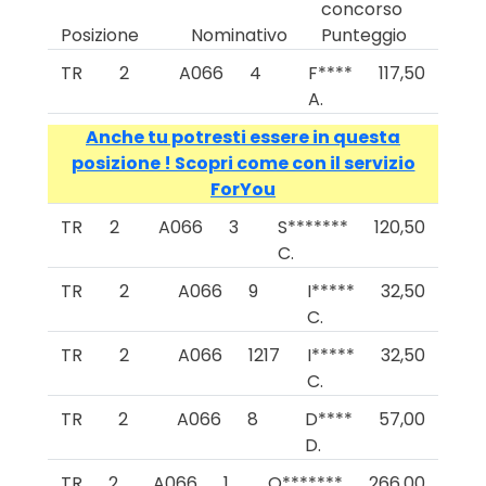
concorso
Posizione
Nominativo
Punteggio
TR
2
A066
4
F****
117,50
A.
Anche tu potresti essere in questa
posizione ! Scopri come con il servizio
ForYou
TR
2
A066
3
S*******
120,50
C.
TR
2
A066
9
I*****
32,50
C.
TR
2
A066
1217
I*****
32,50
C.
TR
2
A066
8
D****
57,00
D.
TR
2
A066
1
O*******
266,00