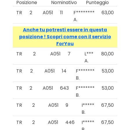
Posizione
Nominativo
Punteggio
TR
2
A051
11
F********
63,00
A.
Anche tu potresti essere in questa
posizione ! Scopri come con il servizio
ForYou
TR
2
A051
7
L***
80,00
A.
TR
2
A051
14
F*******
53,00
B.
TR
2
A051
643
F*******
53,00
B.
TR
2
A051
9
I*****
67,50
B.
TR
2
A051
446
I*****
67,50
B.