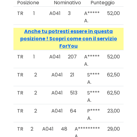
Posizione
Nominativo
Punteggio
TR
1
A041
3
A*****
52,00
A.
Anche tu potresti essere in questa
posizione ! Scopri come con il servizio
ForYou
TR
1
A041
207
A*****
52,00
A.
TR
2
A041
21
S****
62,50
A.
TR
2
A041
513
S****
62,50
A.
TR
2
A041
64
P****
23,00
A.
TR
2
A041
48
A*********
29,00
A.