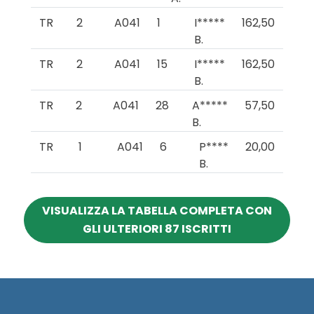
TR
2
A041
1
I*****
162,50
B.
TR
2
A041
15
I*****
162,50
B.
TR
2
A041
28
A*****
57,50
B.
TR
1
A041
6
P****
20,00
B.
VISUALIZZA LA TABELLA COMPLETA CON
GLI ULTERIORI 87 ISCRITTI