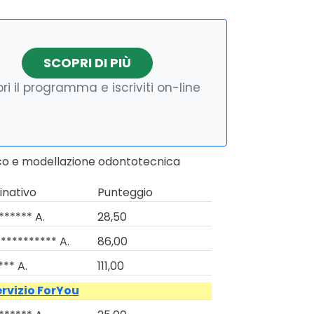
SCOPRI DI PIÙ
ri il programma e iscriviti on-line
tico e modellazione odontotecnica
nativo
Punteggio
****** A.
28,50
********** A.
86,00
*** A.
111,00
ervizio ForYou