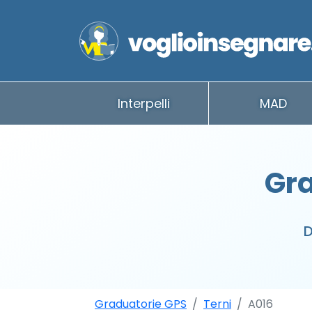
Interpelli
MAD
Gra
D
Graduatorie GPS
Terni
A016