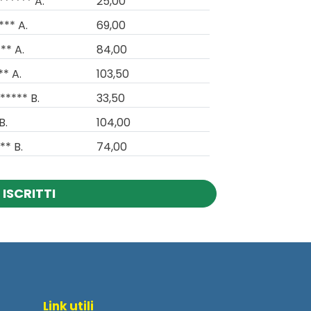
****** A.
25,00
*** A.
69,00
** A.
84,00
** A.
103,50
***** B.
33,50
B.
104,00
** B.
74,00
ISCRITTI
Link utili