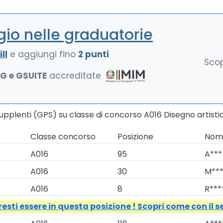
io nelle graduatorie
ll
e aggiungi fino
2 punti
Scop
NG e GSUITE
accreditate
Supplenti (GPS) su classe di concorso A016 Disegno artis
Classe concorso
Posizione
Nomi
A016
95
A***
A016
30
M***
A016
8
R***
esti essere in questa posizione ! Scopri come con il s