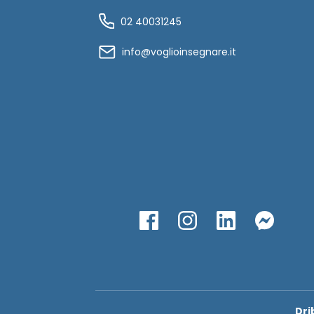
02 40031245
info@voglioinsegnare.it
Dri