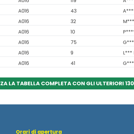
A016
119
A***
A016
43
A***
A016
32
M***
A016
10
P***
A016
75
G***
A016
9
L*** 
A016
41
G***
ZZA LA TABELLA COMPLETA CON GLI ULTERIORI 130 
Orari di apertura