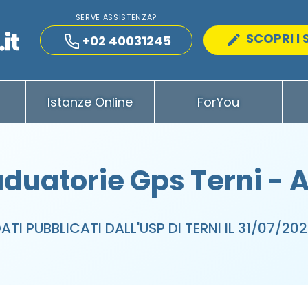
SERVE ASSISTENZA?
SCOPRI I 
+02 40031245
Istanze Online
ForYou
duatorie Gps Terni - 
ATI PUBBLICATI DALL'USP DI TERNI IL 31/07/20