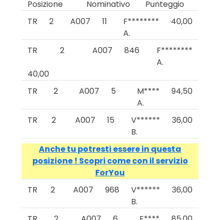
Posizione
Nominativo
Punteggio
TR
2
A007
11
F********
40,00
A.
TR
2
A007
846
F********
A.
40,00
TR
2
A007
5
M****
94,50
A.
TR
2
A007
15
V******
36,00
B.
Anche tu potresti essere in questa
posizione ! Scopri come con il servizio
ForYou
TR
2
A007
968
V******
36,00
B.
TR
2
A007
6
E****
85,00