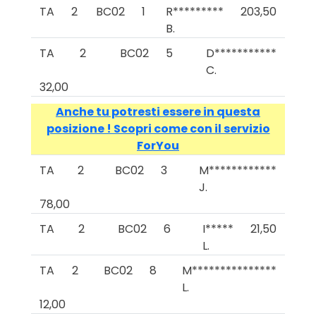
TA
2
BC02
1
R*********
203,50
B.
TA
2
BC02
5
D***********
C.
32,00
Anche tu potresti essere in questa
posizione ! Scopri come con il servizio
ForYou
TA
2
BC02
3
M************
J.
78,00
TA
2
BC02
6
I*****
21,50
L.
TA
2
BC02
8
M***************
L.
12,00