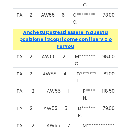
C.
TA
2
AW55
6
G********
73,00
C.
Anche tu potresti essere in questa
posizione ! Scopri come con il servizio
ForYou
TA
2
AW55
2
M*******
98,50
C.
TA
2
AW55
4
D*******
81,00
I.
TA
2
AW55
1
P****
118,50
N.
TA
2
AW55
5
D******
79,00
P.
TA
2
AW55
7
M************