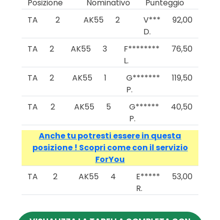
Posizione
Nominativo
Punteggio
TA
2
AK55
2
V***
92,00
D.
TA
2
AK55
3
F********
76,50
L.
TA
2
AK55
1
G*******
119,50
P.
TA
2
AK55
5
G******
40,50
P.
Anche tu potresti essere in questa
posizione ! Scopri come con il servizio
ForYou
TA
2
AK55
4
E*****
53,00
R.