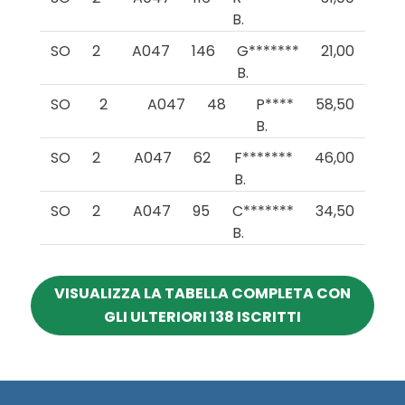
B.
SO
2
A047
146
G*******
21,00
B.
SO
2
A047
48
P****
58,50
B.
SO
2
A047
62
F*******
46,00
B.
SO
2
A047
95
C*******
34,50
B.
VISUALIZZA LA TABELLA COMPLETA CON
GLI ULTERIORI 138 ISCRITTI