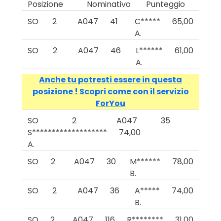
Posizione
Nominativo
Punteggio
SO
2
A047
41
C*****
65,00
A.
SO
2
A047
46
L******
61,00
A.
Anche tu potresti essere in questa
posizione ! Scopri come con il servizio
ForYou
SO
2
A047
35
S*******************
74,00
A.
SO
2
A047
30
M******
78,00
B.
SO
2
A047
36
A*****
74,00
B.
SO
2
A047
116
R********
31,00