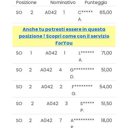
Posizione
Nominativo
Punteggio
SO
2
A042
1
C*****
65,00
A.
Anche tu potresti essere in questa
posizione ! Scopri come con il servizio
ForYou
SO
1
A042
1
L******
71,00
A.
SO
2
A042
4
G*********
51,00
D.
SO
2
A042
2
F********
54,00
G.
SO
2
A042
3
S*****
51,50
P.
SO
2
A042
7
A*********
18,00
P.