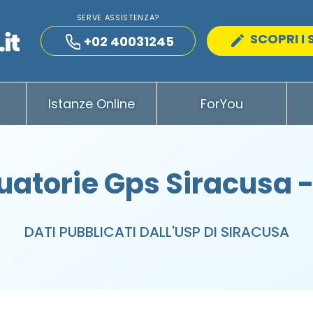
SERVE ASSISTENZA?
SCOPRI I 
+02 40031245
Istanze Online
ForYou
atorie Gps Siracusa 
DATI PUBBLICATI DALL'USP DI SIRACUSA