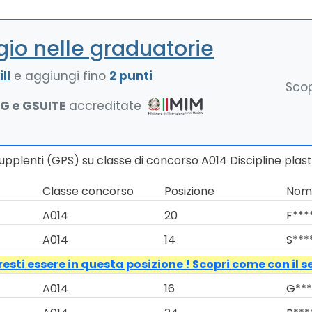
io nelle graduatorie
ll
e aggiungi fino
2 punti
Scop
NG e GSUITE
accreditate
upplenti (GPS) su classe di concorso A014 Discipline plas
Classe concorso
Posizione
Nomi
A014
20
F***
A014
14
S***
esti essere in questa posizione ! Scopri come con il s
A014
16
G***