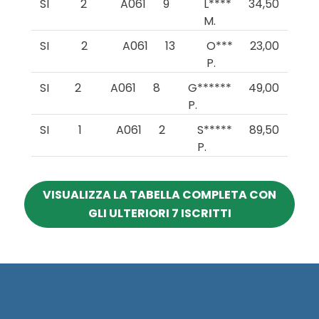
SI
2
A061
9
L****
34,50
M.
SI
2
A061
13
O***
23,00
P.
SI
2
A061
8
G******
49,00
P.
SI
1
A061
2
S*****
89,50
P.
VISUALIZZA LA TABELLA COMPLETA CON
GLI ULTERIORI 7 ISCRITTI