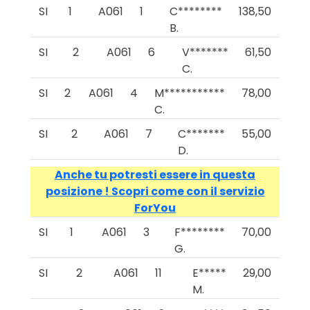
SI
1
A061
1
C********
138,50
B.
SI
2
A061
6
V*******
61,50
C.
SI
2
A061
4
M***********
78,00
C.
SI
2
A061
7
C*******
55,00
D.
Anche tu potresti essere in questa
posizione ! Scopri come con il servizio
ForYou
SI
1
A061
3
F********
70,00
G.
SI
2
A061
11
E*****
29,00
M.