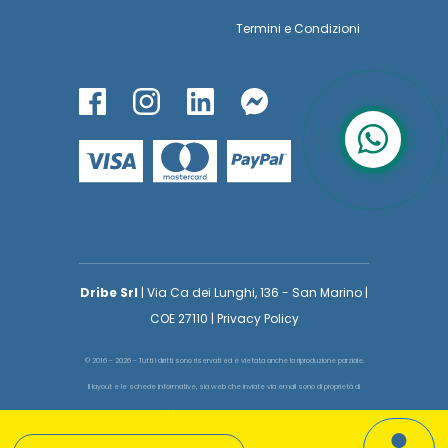
Termini
e
Condizioni
Dribe Srl
| Via Ca dei Lunghi, 136 - San Marino |
COE 27110 | Privacy Policy
© 2016 - 2026 - Tutti i diritti sono riservati ed è vietata anche la riproduzione parziale.
Il layout e le schede informative, sia web che inviate via email sono di proprietà di
voglioinsegnare.it pertanto è fatto assoluto divieto replicare o copiare parte del layout
e dei contenuti