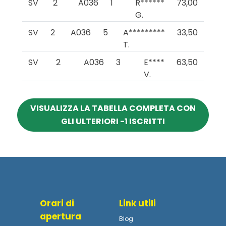
SV
2
A036
1
R******
73,00
G.
SV
2
A036
5
A*********
33,50
T.
SV
2
A036
3
E****
63,50
V.
VISUALIZZA LA TABELLA COMPLETA CON
GLI ULTERIORI -1 ISCRITTI
Orari di
Link utili
apertura
Blog