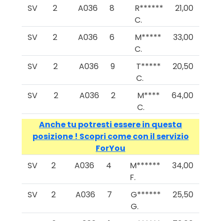
SV
2
A036
8
R******
21,00
C.
SV
2
A036
6
M*****
33,00
C.
SV
2
A036
9
T*****
20,50
C.
SV
2
A036
2
M****
64,00
C.
Anche tu potresti essere in questa
posizione ! Scopri come con il servizio
ForYou
SV
2
A036
4
M******
34,00
F.
SV
2
A036
7
G******
25,50
G.