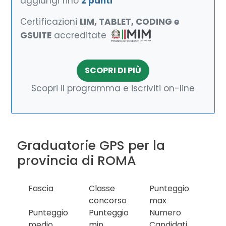
aggiungi fino
2 punti
Certificazioni
LIM, TABLET, CODING e
GSUITE
accreditate
SCOPRI DI PIÙ
Scopri il programma e iscriviti on-line
Graduatorie GPS per la
provincia di ROMA
Fascia
Classe
Punteggio
concorso
max
Punteggio
Punteggio
Numero
medio
min
Candidati