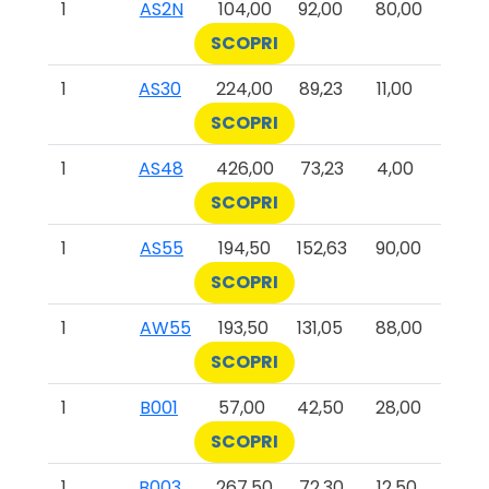
1
AS2N
104,00
92,00
80,00
SCOPRI
1
AS30
224,00
89,23
11,00
SCOPRI
1
AS48
426,00
73,23
4,00
SCOPRI
1
AS55
194,50
152,63
90,00
SCOPRI
1
AW55
193,50
131,05
88,00
SCOPRI
1
B001
57,00
42,50
28,00
SCOPRI
1
B003
267,50
72,30
12,50