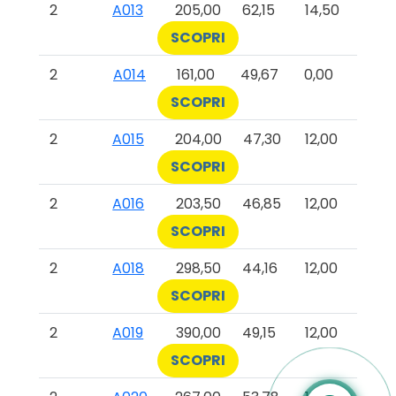
2
A013
205,00
62,15
14,50
SCOPRI
2
A014
161,00
49,67
0,00
SCOPRI
2
A015
204,00
47,30
12,00
SCOPRI
2
A016
203,50
46,85
12,00
SCOPRI
2
A018
298,50
44,16
12,00
SCOPRI
2
A019
390,00
49,15
12,00
SCOPRI