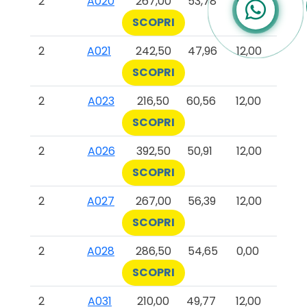
2
A020
267,00
53,78
12,00
SCOPRI
2
A021
242,50
47,96
12,00
SCOPRI
2
A023
216,50
60,56
12,00
SCOPRI
2
A026
392,50
50,91
12,00
SCOPRI
2
A027
267,00
56,39
12,00
SCOPRI
2
A028
286,50
54,65
0,00
SCOPRI
2
A031
210,00
49,77
12,00