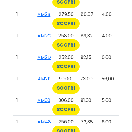
SCOPRI
1
AM2B
279,50
80,67
4,00
SCOPRI
1
AM2C
258,00
89,32
4,00
SCOPRI
1
AM2D
252,00
92,15
6,00
SCOPRI
1
AM2E
90,00
73,00
56,00
SCOPRI
1
AM30
306,00
91,30
5,00
SCOPRI
1
AM48
256,00
72,38
6,00
SCOPRI