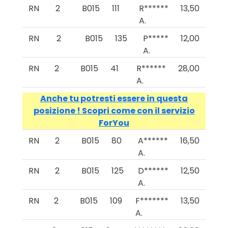
RN
2
B015
111
R******
13,50
A.
RN
2
B015
135
P*****
12,00
A.
RN
2
B015
41
R******
28,00
A.
Anche tu potresti essere in questa
posizione ! Scopri come con il servizio
ForYou
RN
2
B015
80
A******
16,50
A.
RN
2
B015
125
D******
12,50
A.
RN
2
B015
109
F*******
13,50
A.