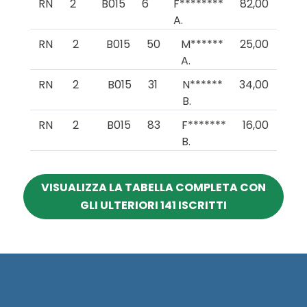
RN
2
B015
6
F********
82,00
A.
RN
2
B015
50
M******
25,00
A.
RN
2
B015
31
N******
34,00
B.
RN
2
B015
83
F*******
16,00
B.
VISUALIZZA LA TABELLA COMPLETA CON
GLI ULTERIORI 141 ISCRITTI