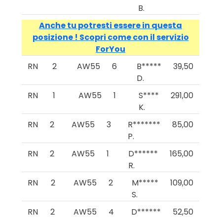
B.
Anche tu potresti essere in questa
posizione ! Scopri come con il servizio
ForYou
RN
2
AW55
6
B*****
39,50
D.
RN
1
AW55
1
S****
291,00
K.
RN
2
AW55
3
R*******
85,00
P.
RN
2
AW55
1
D******
165,00
R.
RN
2
AW55
2
M*****
109,00
S.
RN
2
AW55
4
D******
52,50