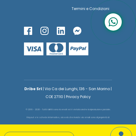
Termini
e
Condizioni
Dribe Srl
| Via Ca dei Lunghi, 136 - San Marino |
COE 27110 | Privacy Policy
© 2016 - 2026 - Tutti i diritti sono riservati ed è vietata anche la riproduzione parziale.
Il layout e le schede informative, sia web che inviate via email sono di proprietà di
voglioinsegnare.it pertanto è fatto assoluto divieto replicare o copiare parte del layout
e dei contenuti