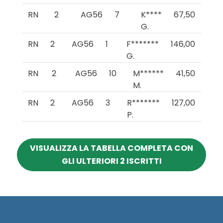
RN
2
AG56
7
K****
67,50
G.
RN
2
AG56
1
F*******
146,00
G.
RN
2
AG56
10
M******
41,50
M.
RN
2
AG56
3
R*******
127,00
P.
VISUALIZZA LA TABELLA COMPLETA CON
GLI ULTERIORI 2 ISCRITTI