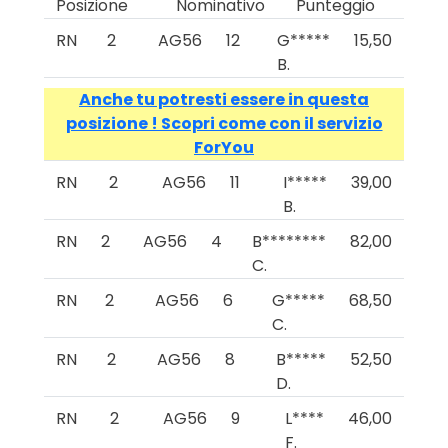
Posizione
Nominativo
Punteggio
RN
2
AG56
12
G*****
15,50
B.
Anche tu potresti essere in questa
posizione ! Scopri come con il servizio
ForYou
RN
2
AG56
11
I*****
39,00
B.
RN
2
AG56
4
B********
82,00
C.
RN
2
AG56
6
G*****
68,50
C.
RN
2
AG56
8
B*****
52,50
D.
RN
2
AG56
9
L****
46,00
F.