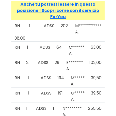
Anche tu potresti essere in questa
posizione ! Scopri come con il servizio
ForYou
RN
1
ADSS
202
M***********
A.
38,00
RN
1
ADSS
64
C******
63,00
A.
RN
2
ADSS
29
E*******
102,00
A.
RN
1
ADSS
194
M*****
39,50
A.
RN
1
ADSS
191
G*****
39,50
A.
RN
1
ADSS
1
N********
255,50
A.