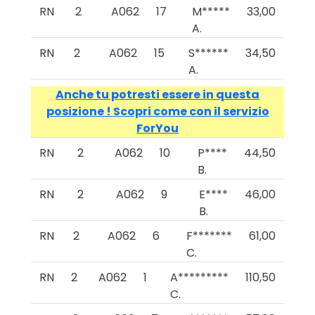
RN
2
A062
17
M*****
33,00
A.
RN
2
A062
15
S******
34,50
A.
Anche tu potresti essere in questa
posizione ! Scopri come con il servizio
ForYou
RN
2
A062
10
P****
44,50
B.
RN
2
A062
9
E****
46,00
B.
RN
2
A062
6
F*******
61,00
C.
RN
2
A062
1
A*********
110,50
C.