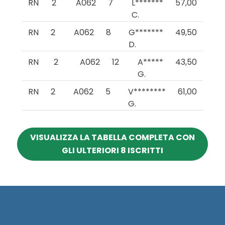
RN
2
A062
7
L*******
57,00
C.
RN
2
A062
8
G*******
49,50
D.
RN
2
A062
12
A*****
43,50
G.
RN
2
A062
5
V********
61,00
G.
VISUALIZZA LA TABELLA COMPLETA CON
GLI ULTERIORI 8 ISCRITTI