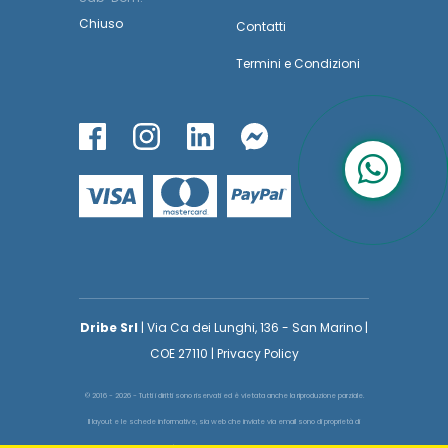
Chiuso
Contatti
Termini
e
Condizioni
Dribe Srl
| Via Ca dei Lunghi, 136 - San Marino |
COE 27110 | Privacy Policy
© 2016 - 2026 - Tutti i diritti sono riservati ed è vietata anche la riproduzione parziale.
Il layout e le schede informative, sia web che inviate via email sono di proprietà di
voglioinsegnare.it pertanto è fatto assoluto divieto replicare o copiare parte del layout