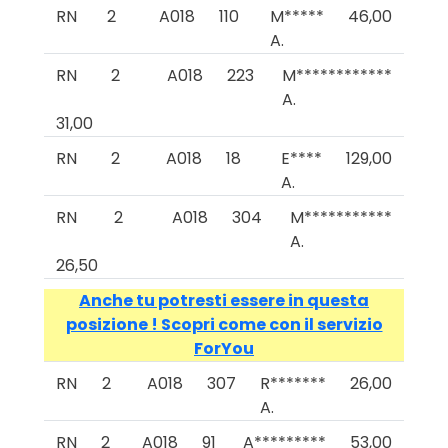
RN
2
A018
110
M*****
46,00
A.
RN
2
A018
223
M************
A.
31,00
RN
2
A018
18
E****
129,00
A.
RN
2
A018
304
M***********
A.
26,50
Anche tu potresti essere in questa
posizione ! Scopri come con il servizio
ForYou
RN
2
A018
307
R*******
26,00
A.
RN
2
A018
91
A*********
53,00