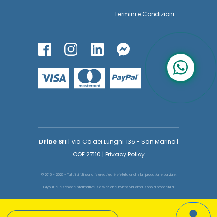
Termini
e
Condizioni
Dribe Srl
| Via Ca dei Lunghi, 136 - San Marino |
COE 27110 | Privacy Policy
© 2016 - 2026 - Tutti i diritti sono riservati ed è vietata anche la riproduzione parziale.
Il layout e le schede informative, sia web che inviate via email sono di proprietà di
voglioinsegnare.it pertanto è fatto assoluto divieto replicare o copiare parte del layout
e dei contenuti