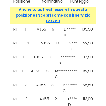
Posizione
Nominativo
Punteggio
Anche tu potresti essere in questa
posizione ! Scopri come con il servizio
ForYou
RI
1
AJ55
6
D*****
135,50
B.
RI
2
AJ55
10
S***
52,50
B.
RI
1
AJ55
3
F********
107,50
B.
RI
1
AJ55
5
M**********
82,50
C.
RI
2
AJ55
8
I*******
58,50
C.
RI
1
AJ55
2
L****
113,00
D.