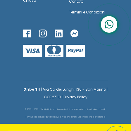
Chiuso
Contatti
Termini
e
Condizioni
Dribe Srl
| Via Ca dei Lunghi, 136 - San Marino |
COE 27110 | Privacy Policy
© 2016 - 2026 - Tutti i diritti sono riservati ed è vietata anche la riproduzione parziale.
Il layout e le schede informative, sia web che inviate via email sono di proprietà di
voglioinsegnare.it pertanto è fatto assoluto divieto replicare o copiare parte del layout