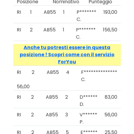
Posizione
Nominativo
Punteggio
RI
1
AB55
1
P*******
193,00
C.
RI
2
AB55
1
P*******
156,50
C.
Anche tu potresti essere in questa
posizione ! Scopri come con il servizio
ForYou
RI
2
AB55
4
F**************
C.
56,00
RI
2
AB55
2
D******
83,00
D.
RI
2
AB55
3
V******
56,00
P.
RI
2
AB55
5
E******
25,50