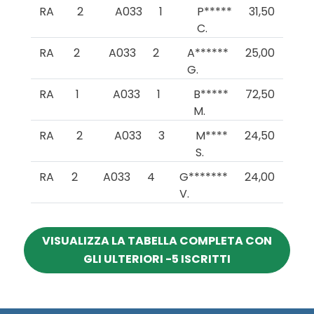
RA
2
A033
1
P*****
31,50
C.
RA
2
A033
2
A******
25,00
G.
RA
1
A033
1
B*****
72,50
M.
RA
2
A033
3
M****
24,50
S.
RA
2
A033
4
G*******
24,00
V.
VISUALIZZA LA TABELLA COMPLETA CON
GLI ULTERIORI -5 ISCRITTI