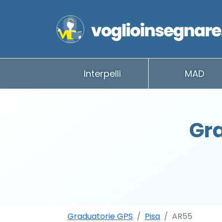
Interpelli
MAD
Gra
Graduatorie GPS
Pisa
AR55