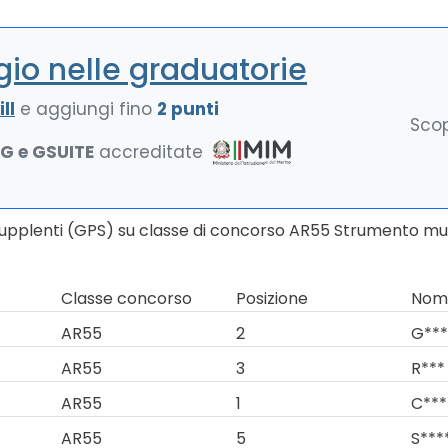
io nelle graduatorie
ll
e aggiungi fino
2 punti
Scop
NG e GSUITE
accreditate
Supplenti (GPS) su classe di concorso AR55 Strumento musi
Classe concorso
Posizione
Nomi
AR55
2
G***
AR55
3
R*** 
AR55
1
C***
AR55
5
S****