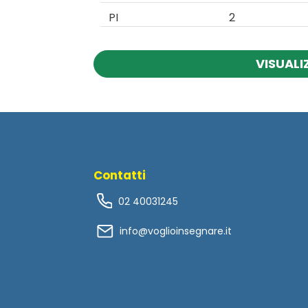
PI
2
VISUALI
Contatti
02 40031245
info@voglioinsegnare.it