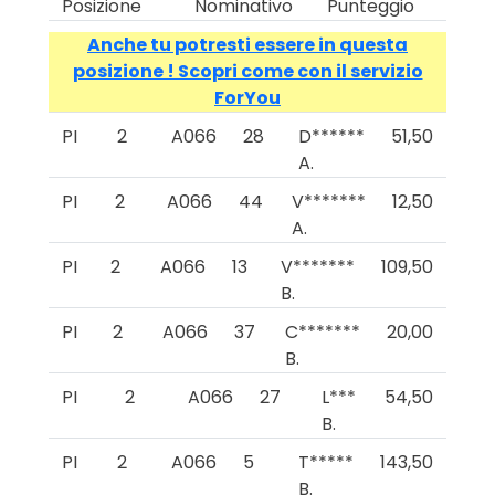
Posizione
Nominativo
Punteggio
Anche tu potresti essere in questa
posizione ! Scopri come con il servizio
ForYou
PI
2
A066
28
D******
51,50
A.
PI
2
A066
44
V*******
12,50
A.
PI
2
A066
13
V*******
109,50
B.
PI
2
A066
37
C*******
20,00
B.
PI
2
A066
27
L***
54,50
B.
PI
2
A066
5
T*****
143,50
B.