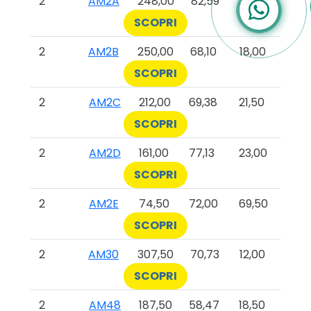
2
AM2A
248,00
82,59
22,00
SCOPRI
2
AM2B
250,00
68,10
18,00
SCOPRI
2
AM2C
212,00
69,38
21,50
SCOPRI
2
AM2D
161,00
77,13
23,00
SCOPRI
2
AM2E
74,50
72,00
69,50
SCOPRI
2
AM30
307,50
70,73
12,00
SCOPRI
2
AM48
187,50
58,47
18,50