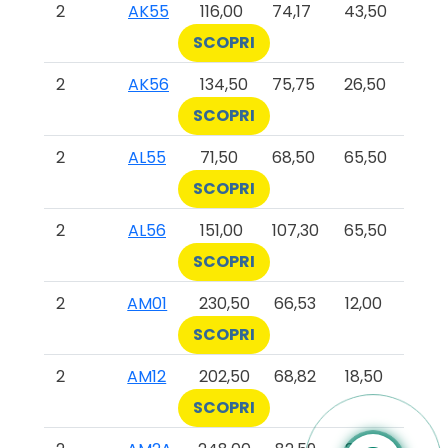
2
AK55
116,00
74,17
43,50
SCOPRI
2
AK56
134,50
75,75
26,50
SCOPRI
2
AL55
71,50
68,50
65,50
SCOPRI
2
AL56
151,00
107,30
65,50
SCOPRI
2
AM01
230,50
66,53
12,00
SCOPRI
2
AM12
202,50
68,82
18,50
SCOPRI