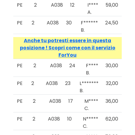
PE
2
A038
12
I****
59,00
A.
PE
2
A038
30
F******
24,50
B.
Anche tu potresti essere in questa
posizione ! Scopri come con il servizio
ForYou
PE
2
A038
24
F****
30,00
B.
PE
2
A038
23
L*******
32,00
B.
PE
2
A038
17
M****
36,00
C.
PE
2
A038
10
N*****
62,00
C.