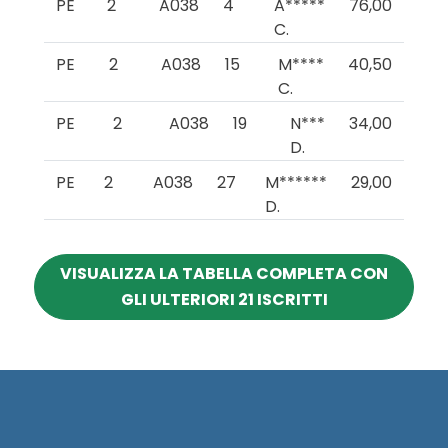
PE
2
A038
4
A*****
76,00
C.
PE
2
A038
15
M****
40,50
C.
PE
2
A038
19
N***
34,00
D.
PE
2
A038
27
M******
29,00
D.
VISUALIZZA LA TABELLA COMPLETA CON
GLI ULTERIORI 21 ISCRITTI