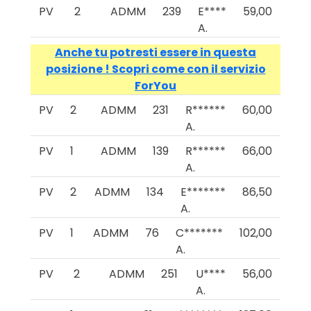
PV
2
ADMM
239
E****
59,00
A.
Anche tu potresti essere in questa
posizione ! Scopri come con il servizio
ForYou
PV
2
ADMM
231
R******
60,00
A.
PV
1
ADMM
139
R******
66,00
A.
PV
2
ADMM
134
E*******
86,50
A.
PV
1
ADMM
76
C*******
102,00
A.
PV
2
ADMM
251
U****
56,00
A.