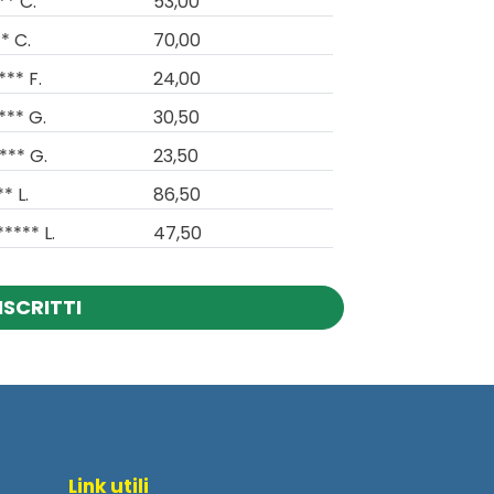
** C.
53,00
* C.
70,00
*** F.
24,00
*** G.
30,50
*** G.
23,50
* L.
86,50
**** L.
47,50
ISCRITTI
Link utili