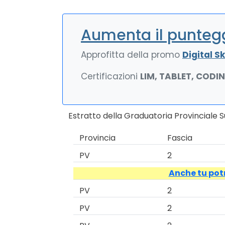
Aumenta il puntegg
Approfitta della promo
Digital Ski
Certificazioni
LIM, TABLET, CODI
Estratto della Graduatoria Provinciale S
Provincia
Fascia
PV
2
Anche tu potr
PV
2
PV
2