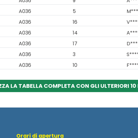
A036
9
A***
A036
5
M***
A036
16
V***
A036
14
A***
A036
17
D***
A036
3
S****
A036
10
F****
ZZA LA TABELLA COMPLETA CON GLI ULTERIORI 10 
Orari di apertura