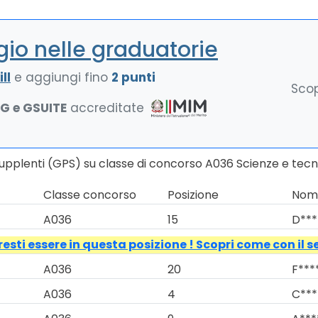
io nelle graduatorie
ll
e aggiungi fino
2 punti
Scop
NG e GSUITE
accreditate
upplenti (GPS) su classe di concorso A036 Scienze e tecno
Classe concorso
Posizione
Nomi
A036
15
D***
esti essere in questa posizione ! Scopri come con il s
A036
20
F****
A036
4
C***