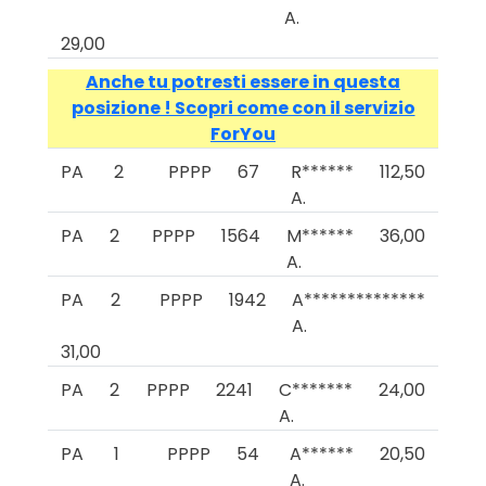
A.
29,00
Anche tu potresti essere in questa
posizione ! Scopri come con il servizio
ForYou
PA
2
PPPP
67
R******
112,50
A.
PA
2
PPPP
1564
M******
36,00
A.
PA
2
PPPP
1942
A**************
A.
31,00
PA
2
PPPP
2241
C*******
24,00
A.
PA
1
PPPP
54
A******
20,50
A.